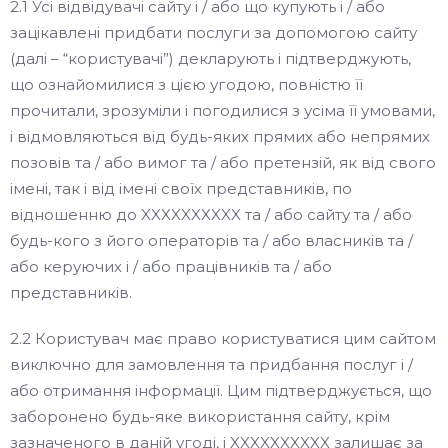
2.1 Усі відвідувачі сайту і / або що купують і / або
зацікавлені придбати послуги за допомогою сайту
(далі – “користувачі”) декларують і підтверджують,
що ознайомилися з цією угодою, повністю її
прочитали, зрозуміли і погодилися з усіма її умовами,
і відмовляються від будь-яких прямих або непрямих
позовів та / або вимог та / або претензій, як від свого
імені, так і від імені своїх представників, по
відношенню до XXXXXXXXXX та / або сайту та / або
будь-кого з його операторів та / або власників та /
або керуючих і / або працівників та / або
представників.
2.2 Користувач має право користуватися цим сайтом
виключно для замовлення та придбання послуг і /
або отримання інформації. Цим підтверджується, що
заборонено будь-яке використання сайту, крім
зазначеного в даній угоді, і XXXXXXXXXX залишає за