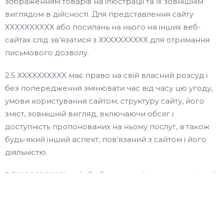
зображенням товарів на ілюстрації та їх зовнішнім
виглядом в дійсності. Для представлення сайту
XXXXXXXXXX або посилань на нього на інших веб-
сайтах слід зв’язатися з XXXXXXXXXX для отримання
письмового дозволу.
2.5 XXXXXXXXXX має право на свій власний розсуд і
без попередження змінювати час від часу цю угоду,
умови користування сайтом, структуру сайту, його
зміст, зовнішній вигляд, включаючи обсяг і
доступність пропонованих на ньому послуг, а також
будь-який інший аспект, пов’язаний з сайтом і його
діяльністю.
2.6 XXXXXXXXXX та / або будь-хто з його власників та /
або керуючих та / або працівників та / або
представників не несуть ніякої відповідальності за
сервер, за допомогою якого функціонує сайт, в тому