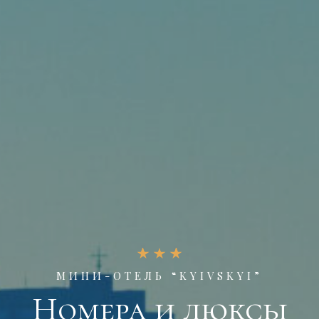
МИНИ-ОТЕЛЬ “KYIVSKYI”
Номера и люксы